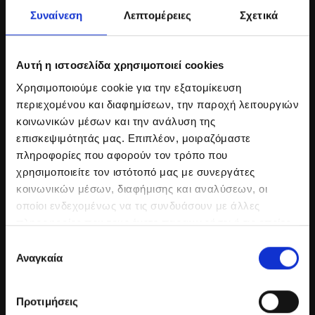
Συναίνεση
Λεπτομέρειες
Σχετικά
Αυτή η ιστοσελίδα χρησιμοποιεί cookies
Χρησιμοποιούμε cookie για την εξατομίκευση
περιεχομένου και διαφημίσεων, την παροχή λειτουργιών
κοινωνικών μέσων και την ανάλυση της
επισκεψιμότητάς μας. Επιπλέον, μοιραζόμαστε
πληροφορίες που αφορούν τον τρόπο που
χρησιμοποιείτε τον ιστότοπό μας με συνεργάτες
κοινωνικών μέσων, διαφήμισης και αναλύσεων, οι
οποίοι ενδεχομένως να τις συνδυάσουν με άλλες
πληροφορίες που τους έχετε παραχωρήσει ή τις οποίες
έχουν συλλέξει σε σχέση με την από μέρους σας χρήση
Επιλογή
των υπηρεσιών τους.
Αναγκαία
συγκατάθεσης
Δείτε ολόκληρη τη γκαλερί
Προτιμήσεις