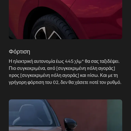
Φόρτιση
Η ηλεκτρική αυτονομία έως 445 χλμ* θα σας ταξιδέψει.
Πιο συγκεκριμένα, από [συγκεκριμένη πόλη αγοράς]
προς [συγκεκριμένη πόλη αγοράς] και πίσω. Και με τη
γρήγορη φόρτιση του 02, δεν θα χάσετε ποτέ τον ρυθμό.